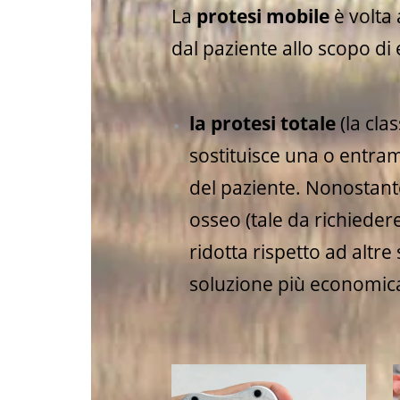
La
protesi mobile
è volta
dal paziente allo scopo di
la protesi totale
(la clas
sostituisce una o entra
del paziente. Nonostant
osseo (tale da richiedere
ridotta rispetto ad altre
soluzione più economica 