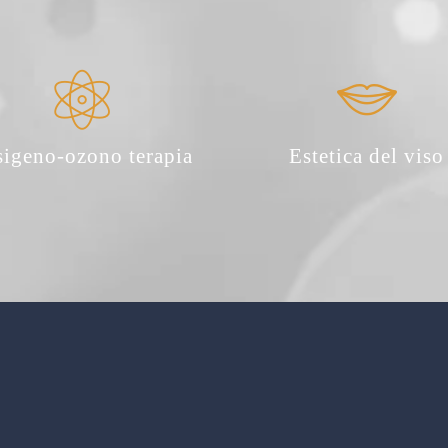
sigeno-ozono terapia
Estetica del viso