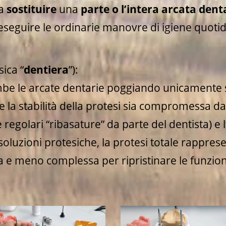
 a
sostituire
una
parte o l’intera arcata dent
 eseguire le ordinarie manovre di igiene quoti
sica “
dentiera
”):
mbe le arcate dentarie poggiando unicamente s
e la stabilità della protesi sia compromessa d
 regolari “ribasature” da parte del dentista) e l
 soluzioni protesiche, la protesi totale rappres
e meno complessa per ripristinare le funzioni