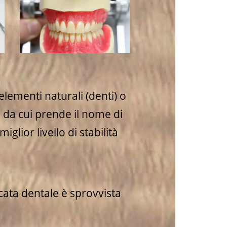
elementi naturali (denti) o
a
da cui prende il nome di
glior livello di stabilità
cata dentale è sprovvista