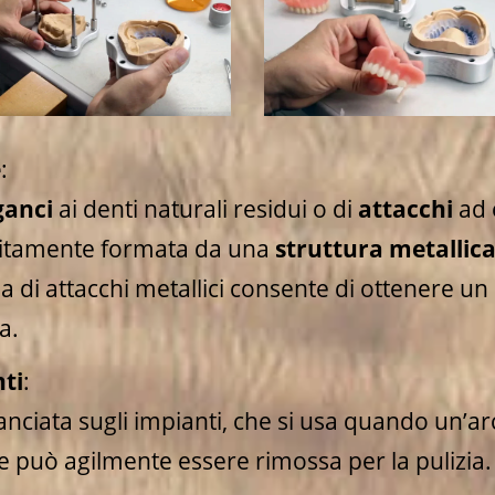
e
:
ganci
ai denti naturali residui o di
attacchi
ad 
 solitamente formata da una
struttura metallic
a di attacchi metallici consente di ottenere un mi
a.
ti
:
anciata sugli impianti, che si usa quando un’ar
e e può agilmente essere rimossa per la pulizia.