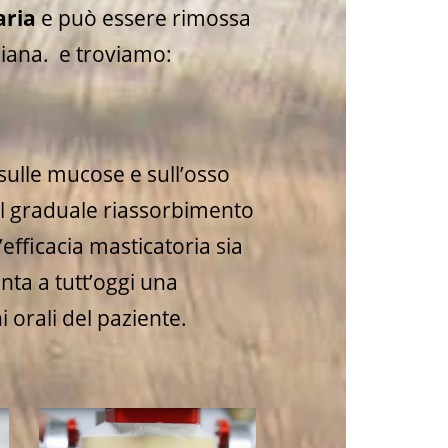
aria
e può essere rimossa
diana. e troviamo:
ulle mucose e sull’osso
al graduale riassorbimento
’efficacia masticatoria sia
enta a tutt’oggi una
 orali del paziente.