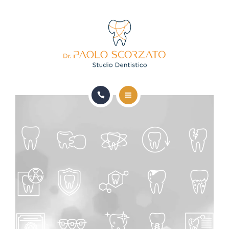
HOME
LO STUDIO
TERAPIE MEDICHE DOTT. D’AGATA
TERAPIE ODONTOIATRICHE DOTT. SCORZATO
SICUREZZA E QUALITÀ