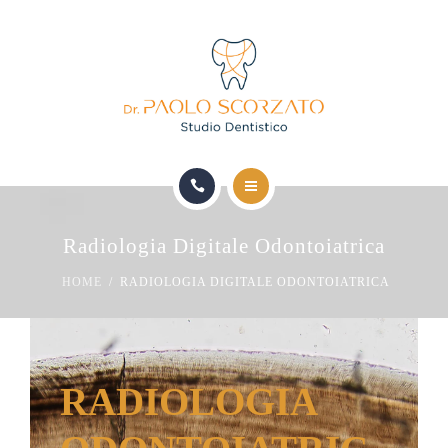
HOME
Radiologia Digitale Odontoiatrica
LO STUDIO
HOME
RADIOLOGIA DIGITALE ODONTOIATRICA
TERAPIE MEDICHE DOTT. D’AGATA
TERAPIE ODONTOIATRICHE DOTT. SCORZATO
RADIOLOGIA
SICUREZZA E QUALITÀ