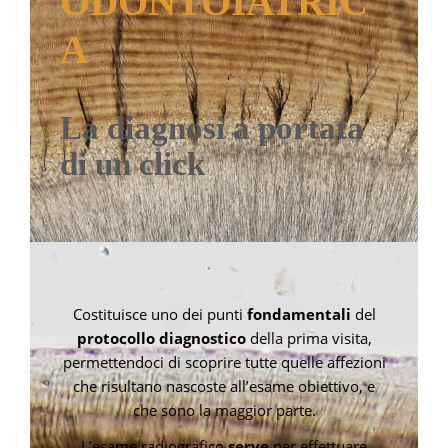
ODONTOIATRIC
CONTATTI
A
La diagnosi a portata
di un click
Costituisce uno dei punti
fondamentali
del
protocollo diagnostico
della prima visita,
permettendoci di scoprire tutte quelle affezioni
che risultano nascoste all’esame obiettivo, e
che sono la maggior parte.
L’esame radiografico
serve
per effettuare