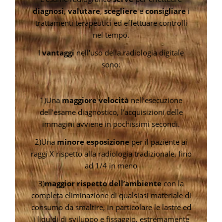
diagnosi
,
valutare
,
scegliere
e
consigliare
i
trattamenti terapeutici ed effettuare controlli
nel tempo.
I
vantaggi
nell'uso della radiologia digitale
sono:
1)Una
maggiore velocità
nell’esecuzione
dell’esame diagnostico, l'acquisizioni delle
immagini avviene in pochissimi secondi.
2)Una
minore esposizione
per il paziente ai
raggi X rispetto alla radiologia tradizionale, fino
ad 1/4 in meno
3)
maggior rispetto dell’ambiente
con la
completa eliminazione di qualsiasi materiale di
consumo da smaltire, in particolare le lastre ed
i liquidi di sviluppo e fissaggio, estremamente