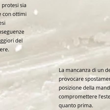
 protesi sia
e con ottimi
esi
onseguenze
ggiori del
ere.
La mancanza di un d
provocare spostamenti
posizione della mandi
compromettere l’esteti
quanto prima.