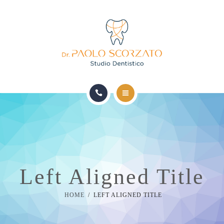
HOME
LO STUDIO
TERAPIE MEDICHE DOTT. D’AGATA
Left Aligned Title
TERAPIE ODONTOIATRICHE DOTT. SCORZATO
HOME
LEFT ALIGNED TITLE
SICUREZZA E QUALITÀ