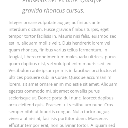
gravida rhoncus cursus.
Integer ornare vulputate augue, ac finibus ante
interdum dictum. Fusce gravida finibus turpis, eget
tempor tortor facilisis in. Mauris nisi felis, euismod sed
est in, aliquam mollis velit. Duis hendrerit lorem vel
quam rhoncus, finibus varius tellus fermentum. In
feugiat, libero condimentum malesuada ultrices, purus
quam dapibus nisl, vel volutpat enim mauris sed leo.
Vestibulum ante ipsum primis in faucibus orci luctus et
ultrices posuere cubilia Curae; Quisque accumsan mi
lorem, sit amet ornare enim molestie sit amet. Aliquam
egestas commodo mi, sit amet convallis purus
scelerisque ut. Donec porta dui nunc, laoreet dapibus
arcu eleifend quis. Praesent ut vestibulum nunc. Cras
semper nibh ut lobortis congue. Nulla tortor augue,
viverra ut nisi at, facilisis porttitor diam. Maecenas
efficitur tempor erat, non pulvinar tortor. Aliquam sed