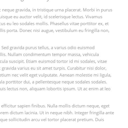
 neque gravida, in tristique urna placerat. Morbi in purus
uisque eu auctor velit, id scelerisque lectus. Vivamus
s eu leo sodales mollis. Phasellus vitae porttitor ex, et
lis porta. Donec nisi augue, vestibulum eu fringilla non,
 Sed gravida purus tellus, a varius odio euismod
ollis. Nullam condimentum tempor massa, vehicula
icula suscipit. Etiam euismod tortor id mi sodales, vitae
ravida varius eu sit amet turpis. Curabitur nisi dolor,
pretium nec velit eget vulputate. Aenean molestie mi ligula,
la porttitor dui, a pellentesque neque sodales sodales.
quis lectus non, aliquam lobortis ipsum. Ut ac enim at leo
 efficitur sapien finibus. Nulla mollis dictum neque, eget
rem dictum lacinia. Ut in neque nibh. Integer fringilla ante
que sollicitudin arcu vel tortor placerat pretium. Duis