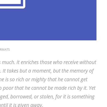
ORMATS
s much. It enriches those who receive without
. It takes but a moment, but the memory of
ne is so rich or mighty that he cannot get
o poor that he cannot be made rich by it. Yet
ed, borrowed, or stolen, for it is something
ntil it is given away.