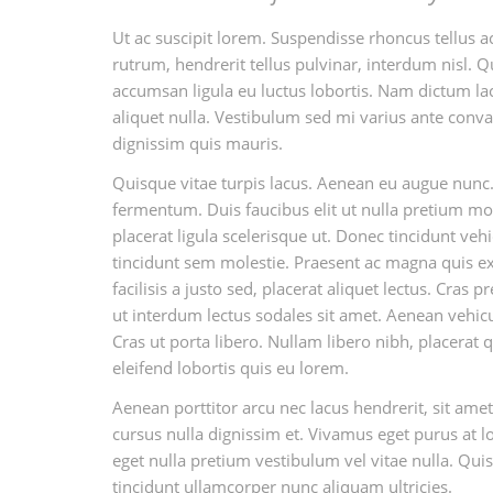
Ut ac suscipit lorem. Suspendisse rhoncus tellus ac
rutrum, hendrerit tellus pulvinar, interdum nisl. Q
accumsan ligula eu luctus lobortis. Nam dictum lacu
aliquet nulla. Vestibulum sed mi varius ante conval
dignissim quis mauris.
Quisque vitae turpis lacus. Aenean eu augue nunc.
fermentum. Duis faucibus elit ut nulla pretium m
placerat ligula scelerisque ut. Donec tincidunt veh
tincidunt sem molestie. Praesent ac magna quis ex g
facilisis a justo sed, placerat aliquet lectus. Cras 
ut interdum lectus sodales sit amet. Aenean vehicu
Cras ut porta libero. Nullam libero nibh, placerat 
eleifend lobortis quis eu lorem.
Aenean porttitor arcu nec lacus hendrerit, sit amet
cursus nulla dignissim et. Vivamus eget purus at lo
eget nulla pretium vestibulum vel vitae nulla. Quis
tincidunt ullamcorper nunc aliquam ultricies.