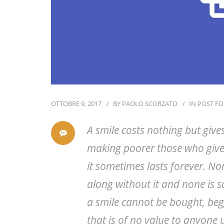
OTTOBRE 9, 2017
BY
PAOLO SCORZATO
IN
POST F
A smile costs nothing but give
making poorer those who give
it sometimes lasts forever. No
along without it and none is s
a smile cannot be bought, begg
that is of no value to anyone u