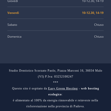
Giovedì
10-12.30, 14-19
Venerdì
10-12.30, 14-19
Sabato
Chiuso
Domenica
Chiuso
Studio Dentistico Scorzato Paolo, Piazza Marconi 16, 36034 Malo
(VI) P.Iva: 03252100247
***
Questo sito è ospitato da
Easy Green Hosting
- web hosting
ecologico
:
è alimentato al 100% da energia rinnovabile e reinveste nella
risforestazione nella provincia di Padova.