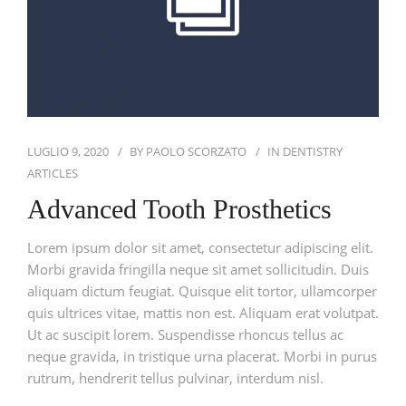
CONTATTI
LUGLIO 9, 2020
BY
PAOLO SCORZATO
IN
DENTISTRY
ARTICLES
Advanced Tooth Prosthetics
Lorem ipsum dolor sit amet, consectetur adipiscing elit.
Morbi gravida fringilla neque sit amet sollicitudin. Duis
aliquam dictum feugiat. Quisque elit tortor, ullamcorper
quis ultrices vitae, mattis non est. Aliquam erat volutpat.
Ut ac suscipit lorem. Suspendisse rhoncus tellus ac
neque gravida, in tristique urna placerat. Morbi in purus
rutrum, hendrerit tellus pulvinar, interdum nisl.