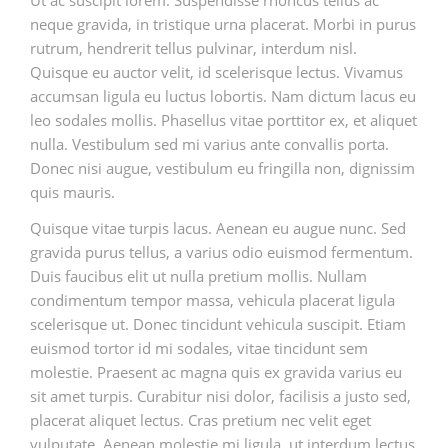
neque gravida, in tristique urna placerat. Morbi in purus
rutrum, hendrerit tellus pulvinar, interdum nisl.
Quisque eu auctor velit, id scelerisque lectus. Vivamus
accumsan ligula eu luctus lobortis. Nam dictum lacus eu
leo sodales mollis. Phasellus vitae porttitor ex, et aliquet
nulla. Vestibulum sed mi varius ante convallis porta.
Donec nisi augue, vestibulum eu fringilla non, dignissim
quis mauris.
Quisque vitae turpis lacus. Aenean eu augue nunc. Sed
gravida purus tellus, a varius odio euismod fermentum.
Duis faucibus elit ut nulla pretium mollis. Nullam
condimentum tempor massa, vehicula placerat ligula
scelerisque ut. Donec tincidunt vehicula suscipit. Etiam
euismod tortor id mi sodales, vitae tincidunt sem
molestie. Praesent ac magna quis ex gravida varius eu
sit amet turpis. Curabitur nisi dolor, facilisis a justo sed,
placerat aliquet lectus. Cras pretium nec velit eget
vulputate. Aenean molestie mi ligula, ut interdum lectus