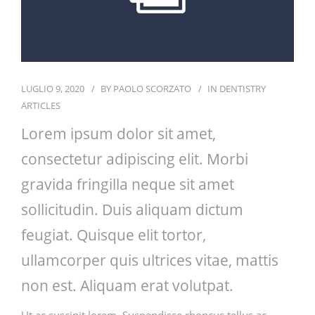
CONTATTI
LUGLIO 9, 2020
BY
PAOLO SCORZATO
IN
DENTISTRY
ARTICLES
Lorem ipsum dolor sit amet,
consectetur adipiscing elit. Morbi
gravida fringilla neque sit amet
sollicitudin. Duis aliquam dictum
feugiat. Quisque elit tortor,
ullamcorper quis ultrices vitae, mattis
non est. Aliquam erat volutpat.
Ut ac suscipit lorem. Suspendisse rhoncus tellus ac