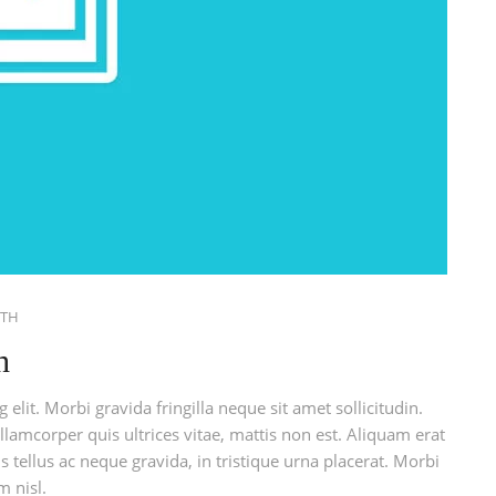
LTH
h
elit. Morbi gravida fringilla neque sit amet sollicitudin.
llamcorper quis ultrices vitae, mattis non est. Aliquam erat
 tellus ac neque gravida, in tristique urna placerat. Morbi
m nisl.