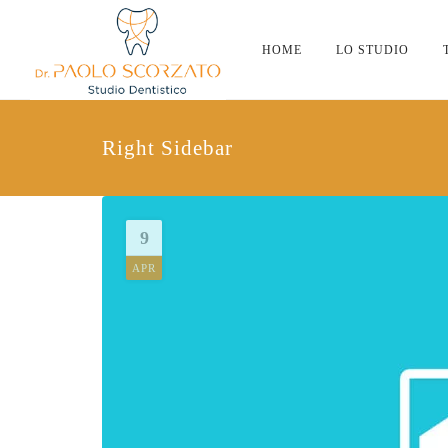
HOME
LO STUDIO
Right Sidebar
9
APR