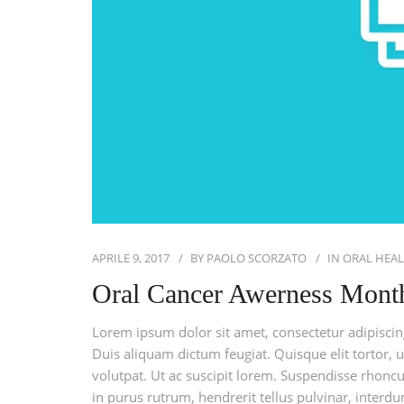
APRILE 9, 2017
BY
PAOLO SCORZATO
IN
ORAL HEA
Oral Cancer Awerness Mont
Lorem ipsum dolor sit amet, consectetur adipiscing 
Duis aliquam dictum feugiat. Quisque elit tortor, u
volutpat. Ut ac suscipit lorem. Suspendisse rhoncus
in purus rutrum, hendrerit tellus pulvinar, interdu