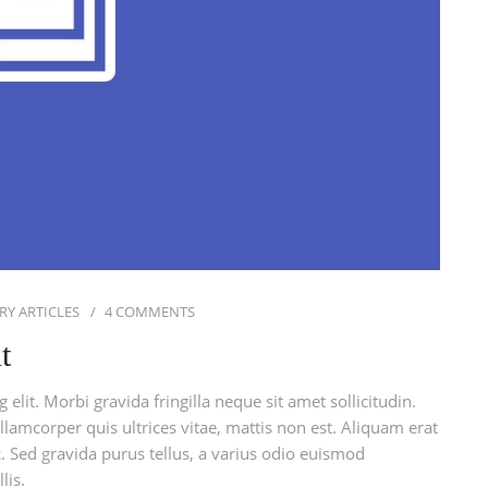
RY ARTICLES
4 COMMENTS
t
elit. Morbi gravida fringilla neque sit amet sollicitudin.
llamcorper quis ultrices vitae, mattis non est. Aliquam erat
. Sed gravida purus tellus, a varius odio euismod
lis.