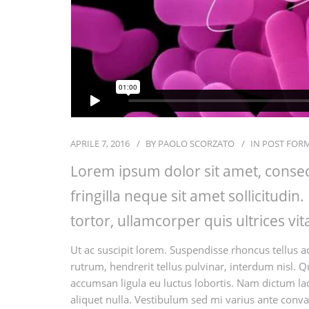
APRILE 7, 2016
BY
PAOLO SCORZATO
IN
POST FOR
Lorem ipsum dolor sit amet, consect
fringilla neque sit amet sollicitudin
tortor, ullamcorper quis ultrices vi
Ut ac suscipit lorem. Suspendisse rhoncus tellus ac
rutrum, hendrerit tellus pulvinar, interdum nisl. Q
accumsan ligula eu luctus lobortis. Nam dictum lacu
aliquet nulla. Vestibulum sed mi varius ante conval