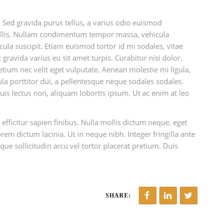
 Sed gravida purus tellus, a varius odio euismod
ollis. Nullam condimentum tempor massa, vehicula
icula suscipit. Etiam euismod tortor id mi sodales, vitae
ravida varius eu sit amet turpis. Curabitur nisi dolor,
pretium nec velit eget vulputate. Aenean molestie mi ligula,
la porttitor dui, a pellentesque neque sodales sodales.
quis lectus non, aliquam lobortis ipsum. Ut ac enim at leo
 efficitur sapien finibus. Nulla mollis dictum neque, eget
rem dictum lacinia. Ut in neque nibh. Integer fringilla ante
que sollicitudin arcu vel tortor placerat pretium. Duis
SHARE: