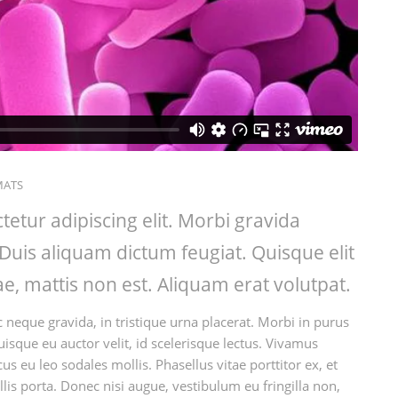
MATS
etur adipiscing elit. Morbi gravida
. Duis aliquam dictum feugiat. Quisque elit
tae, mattis non est. Aliquam erat volutpat.
 neque gravida, in tristique urna placerat. Morbi in purus
uisque eu auctor velit, id scelerisque lectus. Vivamus
s eu leo sodales mollis. Phasellus vitae porttitor ex, et
lis porta. Donec nisi augue, vestibulum eu fringilla non,