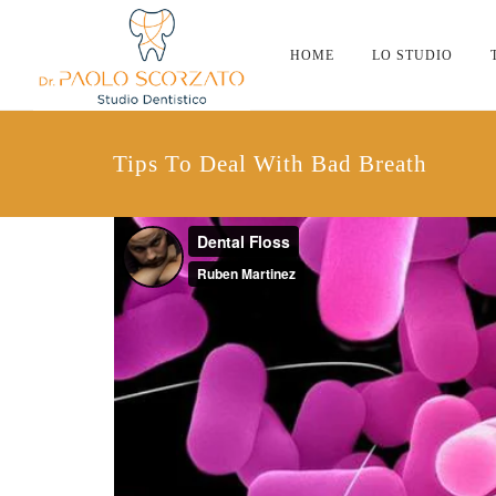
HOME
LO STUDIO
Tips To Deal With Bad Breath